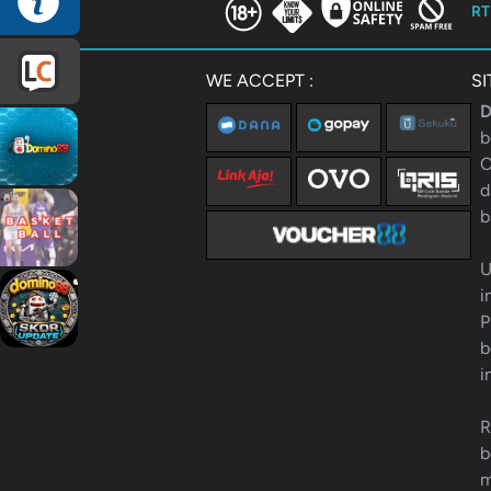
RT
WE ACCEPT :
SI
b
C
d
b
U
i
P
b
i
R
b
m