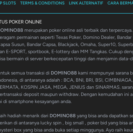
P SLOTS
TERMS & CONDITIONS
LINK ALTERNATIF
CARA BERM
TUS POKER ONLINE
DOMINO88
merupakan poker online asli terbaik dan terpercaya.
eragam permainan seperti Texas Poker, Domino Dealer, Bandar
apsa Susun, Bandar Capsa, Blackjack, Omaha, Super10, Superbul
an E-SPORT, sportbook, E-lottery dan MM Tangkas. Cukup den
isa bermain di server berkecepatan tinggi dan menjamin data
ntuk semua transaksi di
DOMINO88
kami mempunyai sarana ba
ndonesia, di antaranya adalah : BCA, BNI, BRI, BSI, CIMBNI
ERMATA, KOSPIN JASA, MEGA, JENIUS dan SINARMAS. sarana
ertransaksi deposit maupun withdraw. Dengan kemudahan ini
ni di smartphone kesayangan anda.
aih hadiah menarik dari
DOMINO88
yang bisa anda dapatkan se
erikan di antaranya lucky spin , big small , poker bid yang bisa 
ysteri box yang bisa anda buka setiap minggunya. Ayo raih keu