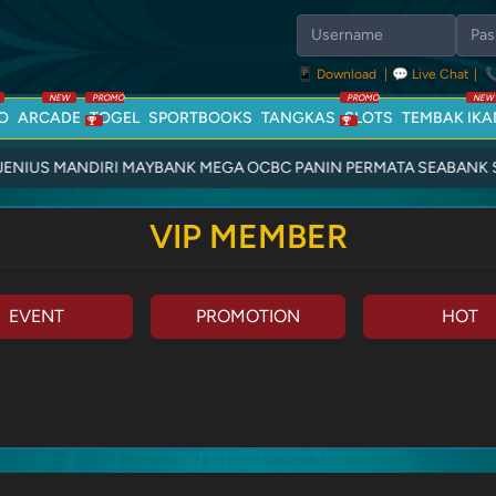
📱 Download
|
💬 Live Chat
|

NEW
PROMO
PROMO
NEW
NO
ARCADE
TOGEL
SPORTBOOKS
TANGKAS
SLOTS
TEMBAK IKA
GO JENIUS MANDIRI MAYBANK MEGA OCBC PANIN PERMATA SEABANK S
VIP MEMBER
EVENT
PROMOTION
HOT