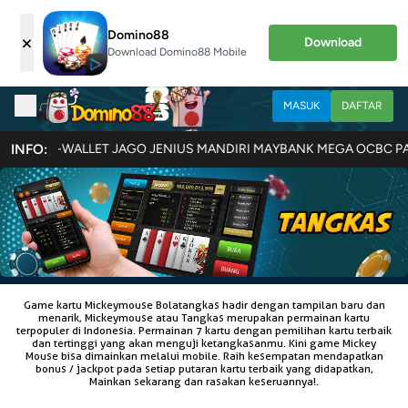
Domino88
×
Download
Download Domino88 Mobile
MASUK
DAFTAR
IMB DANAMON E-WALLET JAGO JENIUS MANDIRI MAYBANK MEGA OCBC 
INFO:
Game kartu Mickeymouse Bolatangkas hadir dengan tampilan baru dan
menarik, Mickeymouse atau Tangkas merupakan permainan kartu
terpopuler di Indonesia. Permainan 7 kartu dengan pemilihan kartu terbaik
dan tertinggi yang akan menguji ketangkasanmu. Kini game Mickey
Mouse bisa dimainkan melalui mobile. Raih kesempatan mendapatkan
bonus / jackpot pada setiap putaran kartu terbaik yang didapatkan,
Mainkan sekarang dan rasakan keseruannya!.