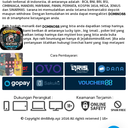
sudah terkenal di indonesia, di antaranya adalah : BCA, BNI, BRI, BSI,
CIMBNIAGA, MANDIRI, MAYBANK, PANIN, PERMATA, KOSPIN JASA, MEGA, JENIUS
dan SINARMAS. sarana ini memudahkan anda selama bertransaksi deposit
maupun withdraw. Dengan kemudahan ini anda dapat mengakses
DOMINO88
ini di smartphone kesayangan anda.
Raih hadiah menarik dari
yang bisa anda dapatkan setiap harinya.
DOMINO88
Hadiah yang kami berikan di antaranya lucky spin , big small , poker bid yang
bisa anda dapatkan setiap harinya dan mysteri box yang bisa anda buka
setiap minggunya. Ayo raih keuntungan hanya di jejakdomino88.net. jika ada
keluhan atau pertanyaan silahkan hubungi livechat kami yang siap melayani
anda.
Cara Pembayaran:
Dukungan Perangkat :
Keamanan Terjamin :
© Copyright dm88vip.xyz 2026 All rights reserved | 18+