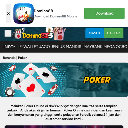
Domino88
×
Download
Download Domino88 Mobile
MASUK
DAFTAR
CIMB DANAMON E-WALLET JAGO JENIUS MANDIRI MAYBANK MEGA OCBC 
INFO:
Beranda | Poker
Mainkan Poker Online di dm88vip.xyz dengan kualitas serta tampilan
terbaik!. Anda akan di jamin bermain Poker Online disini dengan keamanan
dan kenyamanan yang tinggi, serta pelayanan terbaik selama 24 jam dari
customer service kami .