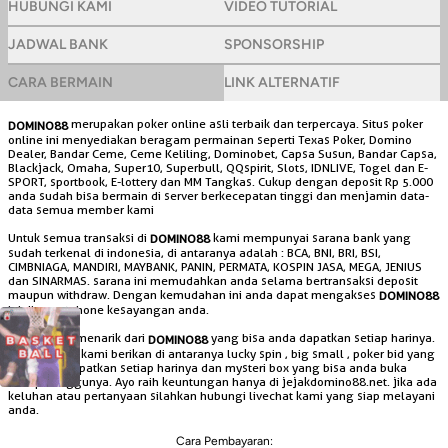
HUBUNGI KAMI
VIDEO TUTORIAL
JADWAL BANK
SPONSORSHIP
CARA BERMAIN
LINK ALTERNATIF
merupakan poker online asli terbaik dan terpercaya. Situs poker
DOMINO88
online ini menyediakan beragam permainan seperti Texas Poker, Domino
Dealer, Bandar Ceme, Ceme Keliling, Dominobet, Capsa Susun, Bandar Capsa,
Blackjack, Omaha, Super10, Superbull, QQspirit, Slots, IDNLIVE, Togel dan E-
SPORT, sportbook, E-lottery dan MM Tangkas. Cukup dengan deposit Rp 5.000
anda sudah bisa bermain di server berkecepatan tinggi dan menjamin data-
data semua member kami
Untuk semua transaksi di
kami mempunyai sarana bank yang
DOMINO88
sudah terkenal di indonesia, di antaranya adalah : BCA, BNI, BRI, BSI,
CIMBNIAGA, MANDIRI, MAYBANK, PANIN, PERMATA, KOSPIN JASA, MEGA, JENIUS
dan SINARMAS. sarana ini memudahkan anda selama bertransaksi deposit
maupun withdraw. Dengan kemudahan ini anda dapat mengakses
DOMINO88
ini di smartphone kesayangan anda.
Raih hadiah menarik dari
yang bisa anda dapatkan setiap harinya.
DOMINO88
Hadiah yang kami berikan di antaranya lucky spin , big small , poker bid yang
bisa anda dapatkan setiap harinya dan mysteri box yang bisa anda buka
setiap minggunya. Ayo raih keuntungan hanya di jejakdomino88.net. jika ada
keluhan atau pertanyaan silahkan hubungi livechat kami yang siap melayani
anda.
Cara Pembayaran: