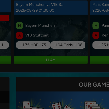
Bayern Munchen vs VfB Stuttgart
2026-08-29 01:30:00
2026-08-
H
Bayern Munchen
H
Pari
A
VfB Stuttgart
A
Ren
.11
-1.75 HDP 1.75
-1.04 Odds -1.08
-1.25 
PLAY
OUR GAM