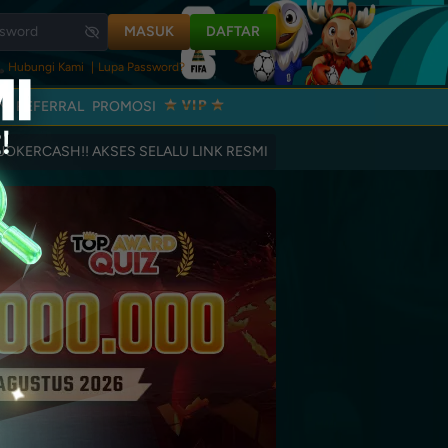
MASUK
DAFTAR
 Hubungi Kami
|
Lupa Password?
N
REFERRAL
PROMOSI
SH!! AKSES SELALU LINK RESMI KAMI : d0min088hoki.net // d0mi