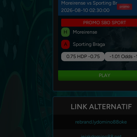
Moreirense vs Sporting Braga
promo
2026-08-10 02:30:00
PROMO SBO SPORT
H
Moreirense
A
Sporting Braga
0.75 HDP -0.75
-1.01 Odds -1
PLAY
LINK ALTERNATIF
rebrand.lydomino88oke
jejakdomino88.net