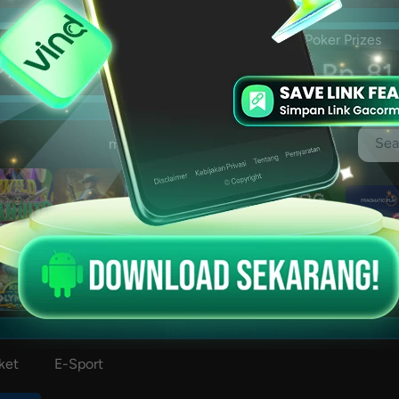
Tournament Poker Prizes
,977,127
Rp. 8
SLOT PROVIDER
more(168)
ket
E-Sport