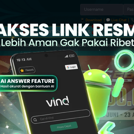
📱 Download
|
💬 Live Chat
|

NEW
PROMO
PROMO
NEW
NO
ARCADE
TOGEL
SPORTBOOKS
TANGKAS
SLOTS
TEMBAK IKA
INARMAS ONLINE!!!
9/8/2026 - KINI HADIR GAME TERBARU JOKERCA